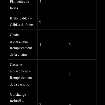
Plaquettes de
2
freins
Brake cables –
1
0
Câbles de freins
Chain
replacement –
1
3
Remplacement
de la chaîne
Cassette
replacement –
–
1
Remplacement
de la cassette
Oil change
Rohloff –
2
–