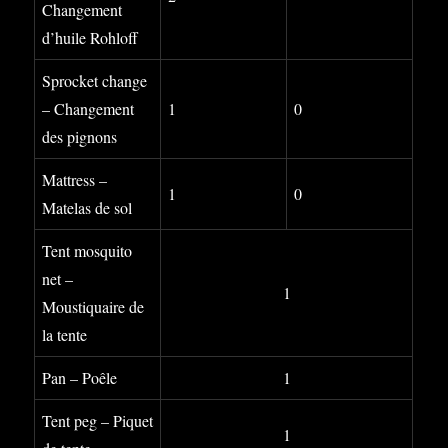
Changement
d’huile Rohloff
Sprocket change
– Changement
1
0
des pignons
Mattress –
1
0
Matelas de sol
Tent mosquito
net –
1
Moustiquaire de
la tente
Pan – Poêle
1
Tent peg – Piquet
1