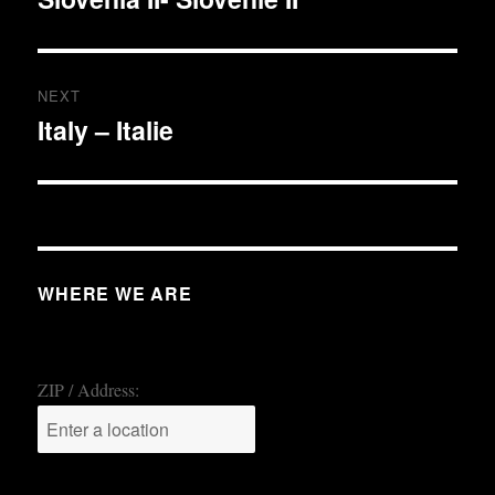
post:
NEXT
Italy – Italie
Next
post:
WHERE WE ARE
ZIP / Address: