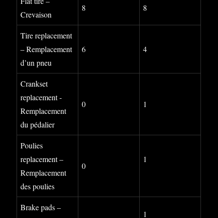
Flat tire –
8
8
Crevaison
Tire replacement
– Remplacement
6
4
d’un pneu
Crankset
replacement -
0
1
Remplacement
du pédalier
Poulies
replacement –
1
0
Remplacement
des poulies
Brake pads –
1