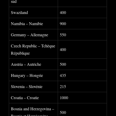
sud
Swaziland
400
Namibia – Namibie
900
Germany – Allemagne
550
Czech Republic – Tchèque
400
République
Austria – Autriche
500
Hungary – Hongrie
435
Slovenia – Slovénie
215
Croatia – Croatie
1000
Bosnia and Herzegovina –
500
Bosnie et Herzégovine